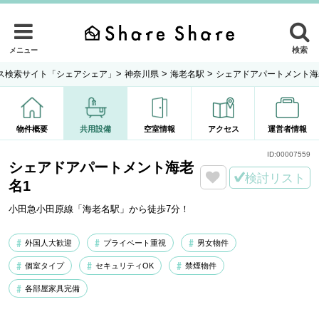
検索
メニュー
>
>
>
ス検索サイト「シェアシェア」
神奈川県
海老名駅
シェアドアパートメント海
物件概要
共用設備
空室情報
アクセス
運営者情報
ID:
00007559
シェアドアパートメント海老
検討リスト
名1
小田急小田原線「海老名駅」から徒歩7分！
外国人大歓迎
プライベート重視
男女物件
個室タイプ
セキュリティOK
禁煙物件
各部屋家具完備