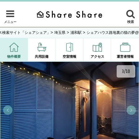
検索
メニュー
>
>
>
ス検索サイト「シェアシェア」
埼玉県
浦和駅
シェアハウス路地裏の猫の夢@
物件概要
共用設備
空室情報
アクセス
運営者情報
3/10