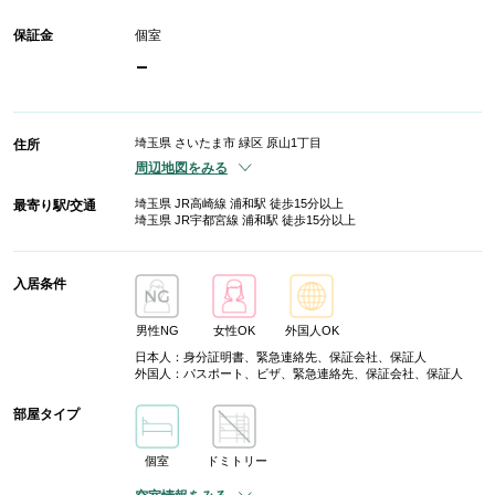
保証金
個室
-
埼玉県 さいたま市 緑区 原山1丁目
住所
周辺地図をみる
埼玉県 JR高崎線 浦和駅 徒歩15分以上
最寄り駅/交通
埼玉県 JR宇都宮線 浦和駅 徒歩15分以上
入居条件
男性NG
女性OK
外国人OK
日本人：身分証明書、緊急連絡先、保証会社、保証人
外国人：パスポート、ビザ、緊急連絡先、保証会社、保証人
部屋タイプ
個室
ドミトリー