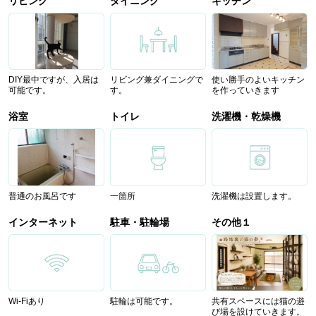
リビング
ダイニング
キッチン
DIY最中ですが、入居は
リビング兼ダイニングで
使い勝手のよいキッチン
可能です。
す。
を作っていきます
浴室
トイレ
洗濯機・乾燥機
普通のお風呂です
一箇所
洗濯機は設置します。
インターネット
駐車・駐輪場
その他１
Wi-Fiあり
駐輪は可能です。
共有スペースには猫の遊
び場を設けていきます。