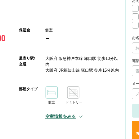
お
保証金
個室
00
-
お
最寄り駅/
大阪府 阪急神戸本線 塚口駅 徒歩10分以
電
交通
内
大阪府 JR福知山線 塚口駅 徒歩15分以内
メ
部屋タイプ
個室
ドミトリー
空室情報をみる