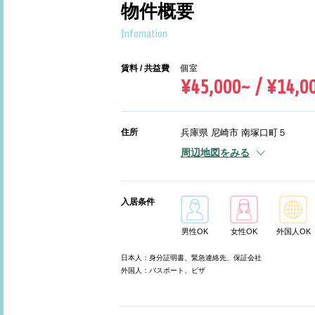
物件概要
Infomation
賃料 / 共益費
個室
¥45,000~ / ¥14,0
住所
兵庫県 尼崎市 南塚口町５
周辺地図をみる
入居条件
男性OK
女性OK
外国人OK
日本人：身分証明書、緊急連絡先、保証会社
外国人：パスポート、ビザ