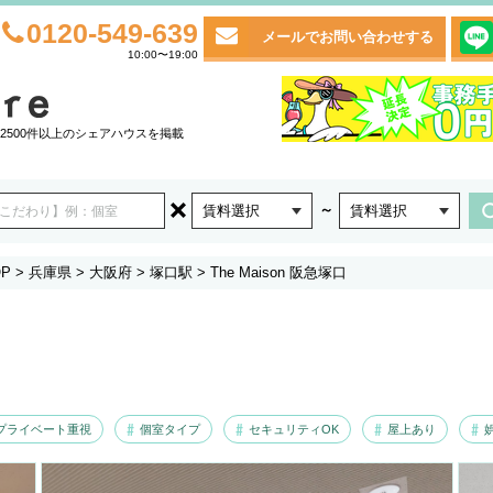
0120-549-639
メールでお問い合わせする
10:00〜19:00
2500件以上のシェアハウスを掲載
～
賃料選択
賃料選択
P
>
兵庫県
>
大阪府
>
塚口駅
>
The Maison 阪急塚口
プライベート重視
個室タイプ
セキュリティOK
屋上あり