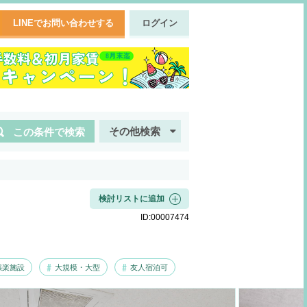
LINEでお問い合わせする
ログイン
その他検索
この条件で検索
検討リストに追加
ID:
00007474
娯楽施設
大規模・大型
友人宿泊可