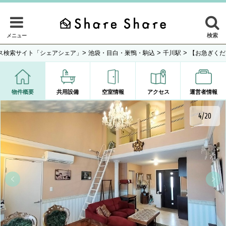
検索
メニュー
>
>
>
ス検索サイト「シェアシェア」
池袋・目白・巣鴨・駒込
千川駅
【お急ぎくだ
物件概要
共用設備
空室情報
アクセス
運営者情報
4/20