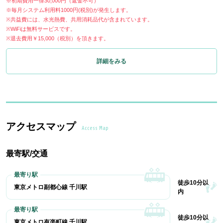
※初期費用一律30,000円（返金不可）
※毎月システム利用料1000円(税別)が発生します。
※共益費には、水光熱費、共用消耗品代が含まれています。
※WiFiは無料サービスです。
※退去費用￥15,000（税別）を頂きます。
詳細をみる
アクセスマップ
Access Map
最寄駅/交通
徒歩10分以
東京メトロ副都心線 千川駅
内
徒歩10分以
東京メトロ有楽町線 千川駅