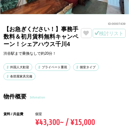
ID:
00007439
【お急ぎください！】事務手
検討リスト
数料＆初月賃料無料キャンペ
ーン！シェアハウス千川4
渋谷駅まで乗換なしで約20分！
外国人大歓迎
プライベート重視
個室タイプ
各部屋家具完備
物件概要
Infomation
賃料 / 共益費
個室
¥43,300~ / ¥15,000