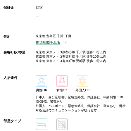
保証金
個室
-
東京都 豊島区 千川1丁目
住所
周辺地図をみる
東京都 東京メトロ副都心線 千川駅 徒歩10分以内
最寄り駅/交通
東京都 東京メトロ有楽町線 千川駅 徒歩10分以内
東京都 東京メトロ有楽町線 要町駅 徒歩10分以内
入居条件
男性OK
女性OK
外国人OK
日本人：身分証明書、緊急連絡先、保証会社、年齢制限：18
歳-39歳、審査あり
外国人：パスポート、緊急連絡先、保証会社、審査あり、弊社
対応言語でコミュニケーションが取れる方
部屋タイプ