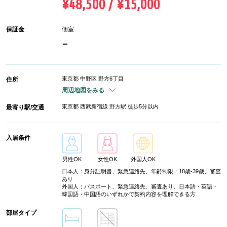
¥48,500 / ¥15,000
保証金
個室
-
東京都 中野区 野方6丁目
住所
周辺地図をみる
東京都 西武新宿線 野方駅 徒歩5分以内
最寄り駅/交通
入居条件
男性OK
女性OK
外国人OK
日本人：身分証明書、緊急連絡先、年齢制限：18歳-39歳、審査
あり
外国人：パスポート、緊急連絡先、審査あり、日本語・英語・
韓国語・中国語のいずれかで契約内容を理解できる方
部屋タイプ