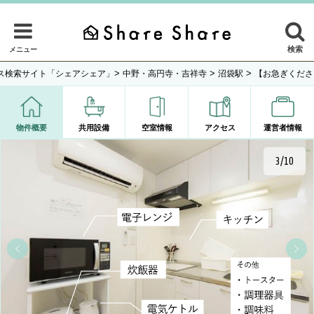
検索
メニュー
>
>
>
ス検索サイト「シェアシェア」
中野・高円寺・吉祥寺
沼袋駅
【お急ぎくださ
物件概要
共用設備
空室情報
アクセス
運営者情報
3/10