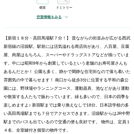
個室
ドミトリー
空室情報をみる
【新宿１８分・高田馬場駅７分！】 昔ながらの街並みが広がる西武
新宿線の沼袋駅。駅前には活気溢れる商店街があり、八百屋、豆腐
屋、肉屋はもちろん、スーパーやドラッグストアなどが揃っていま
す。中には昭和9年から創業しているという老舗のお寿司屋さんも
あるんだとか！ 公園も多く、静かで閑静な住宅街なので落ち着いた
雰囲気の中で暮らせます！ 南口から徒歩3分に位置する平和の森公
園には、野球場やランニングコース、運動器具、池などがあり運動
や散策する人たちで賑わっています。緑も多いので、日本の四季を
楽しめますよ♪ 新宿駅までは乗り換えなしで18分。日本語学校の多
い高田馬場駅までも７分でアクセスできます。沼袋駅からはJR中野
駅までのバスも出ているので交通の便も良好です。 物件は、定員１
４名、全室鍵付き個室の物件です。