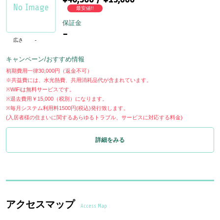
最安値!!
保証金
-
広さ
-
キャンペーン/おすすめ情報
初期費用一律30,000円（返金不可）
※共益費には、水光熱費、共用消耗品代が含まれています。
※WiFiは無料サービスです。
※退去費用￥15,000（税別）になります。
※毎月システム利用料1500円(税込)発行致します。
(入居者様の住まいに関するあらゆるトラブル、サービスに対応する料金)
詳細をみる
アクセスマップ
Access Map