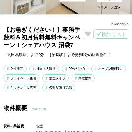
ID:
00007246
【お急ぎください！】事務手
検討リスト
数料＆初月賃料無料キャンペ
ーン！シェアハウス 沼袋7
「高田馬場駅」まで7分、［沼袋駅］まで徒歩9分の駅近物件！
女性限定
外国人大歓迎
20代が中心
オープン5年以内
プライベート重視
個室タイプ
禁煙物件
キッチン用品充実
各部屋家具完備
物件概要
Infomation
賃料 / 共益費
個室