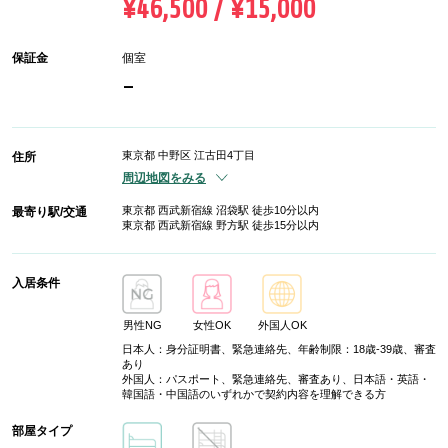
¥46,500 / ¥15,000
保証金
個室
-
東京都 中野区 江古田4丁目
住所
周辺地図をみる
東京都 西武新宿線 沼袋駅 徒歩10分以内
最寄り駅/交通
東京都 西武新宿線 野方駅 徒歩15分以内
入居条件
男性NG
女性OK
外国人OK
日本人：身分証明書、緊急連絡先、年齢制限：18歳-39歳、審査
あり
外国人：パスポート、緊急連絡先、審査あり、日本語・英語・
韓国語・中国語のいずれかで契約内容を理解できる方
部屋タイプ