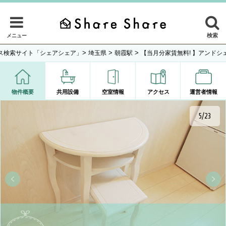
検索
メニュー
>
>
>
ス検索サイト「シェアシェア」
埼玉県
朝霞駅
【当月分家賃無料! 】アンドシ
物件概要
共用設備
空室情報
アクセス
運営者情報
5/23