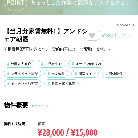
ID:
00006642
【当月分家賃無料! 】アンドシ
検討リスト
ェア朝霞
初期費用3万円できます♪（契約内容によって変動します。）
外国人大歓迎
20代が中心
オープン5年以内
プライベート重視
男女物件
個室タイプ
禁煙物件
キッチン用品充実
各部屋家具完備
物件概要
Infomation
賃料 / 共益費
個室
¥28,000 / ¥15,000