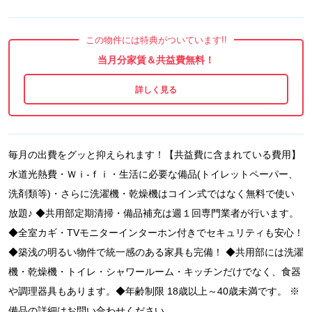
この物件には特典がついています!!
当月分家賃＆共益費無料！
毎月の出費をグッと抑えられます！【共益費に含まれている費用】
水道光熱費・Ｗｉ-ｆｉ・生活に必要な備品(トイレットペーパー、
洗剤類等)・さらに洗濯機・乾燥機はコイン式ではなく無料で使い
放題♪ ◆共用部定期清掃・備品補充は週１回専門業者が行います。
◆全室カギ・TVモニターインターホン付きでセキュリティも安心！
◆築浅の明るい物件で統一感のある家具も完備！ ◆共用部には洗濯
機・乾燥機・トイレ・シャワールーム・キッチンだけでなく、食器
や調理器具もあります。◆年齢制限 18歳以上～40歳未満です。 ※
備品の詳細はお問い合わせください。