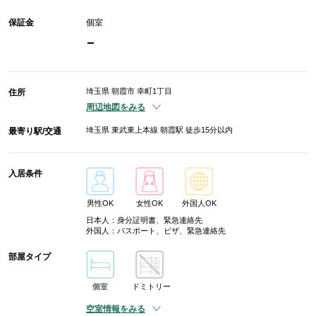
保証金
個室
-
埼玉県 朝霞市 幸町1丁目
住所
周辺地図をみる
埼玉県 東武東上本線 朝霞駅 徒歩15分以内
最寄り駅/交通
入居条件
男性OK
女性OK
外国人OK
日本人：身分証明書、緊急連絡先
外国人：パスポート、ビザ、緊急連絡先
部屋タイプ
個室
ドミトリー
空室情報をみる