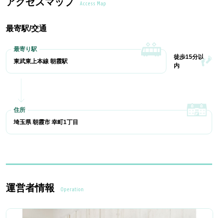
アクセスマップ
Access Map
最寄駅/交通
徒歩15分以
東武東上本線 朝霞駅
内
埼玉県 朝霞市 幸町1丁目
運営者情報
Operation