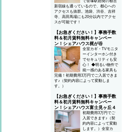
で笹塚駅始発の都営
新宿線も通っているので、都心への
アクセスも抜群。池袋、渋谷、吉祥
寺、高田馬場にも20分以内でアクセ
スが可能です！
【お急ぎください！】事務手数
料＆初月賃料無料キャンペー
ン！シェアハウス梶が谷
全室カギ・TVモニタ
ーインターホン付き
でセキュリティも安
心！ ◆明るい物件で
統一感のある家具も
完備！初期費用3万円でご入居できま
す♪（契約内容によって変動しま
す。）
【お急ぎください！】事務手数
料＆初月賃料無料キャンペー
ン！シェアハウス富士見ヶ丘４
初期費用3万円でご
入居できます♪（契
約内容によって変動
します。）全室カ