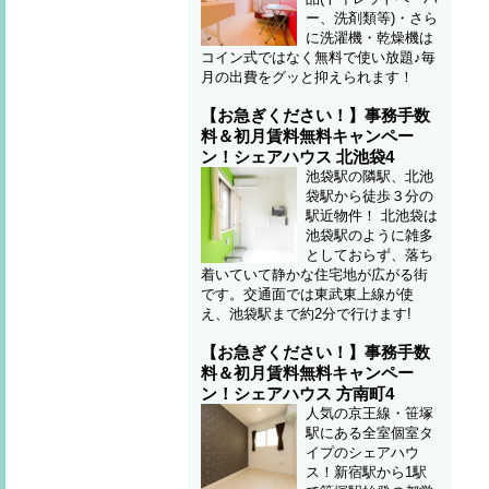
ー、洗剤類等)・さら
に洗濯機・乾燥機は
コイン式ではなく無料で使い放題♪毎
月の出費をグッと抑えられます！
【お急ぎください！】事務手数
料＆初月賃料無料キャンペー
ン！シェアハウス 北池袋4
池袋駅の隣駅、北池
袋駅から徒歩３分の
駅近物件！ 北池袋は
池袋駅のように雑多
としておらず、落ち
着いていて静かな住宅地が広がる街
です。交通面では東武東上線が使
え、池袋駅まで約2分で行けます!
【お急ぎください！】事務手数
料＆初月賃料無料キャンペー
ン！シェアハウス 方南町4
人気の京王線・笹塚
駅にある全室個室タ
イプのシェアハウ
ス！新宿駅から1駅