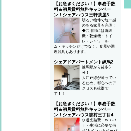
【お急ぎください！】事務手数
料＆初月賃料無料キャンペー
ン！シェアハウス三軒茶屋3
明るい物件で統一感
のある家具も完備！
◆共用部には洗濯
機・乾燥機・トイ
レ・シャワールー
ム・キッチンだけでなく、食器や調
理器具もあります。
シェアドアパートメント練馬2
練馬駅から徒歩5
分！
大江戸線が通ってい
るため、都心へのア
クセスも抜群で
す！！
【お急ぎください！】事務手数
料＆初月賃料無料キャンペー
ン！シェアハウス志村三丁目4
水道光熱費・Ｗｉ-ｆ
ｉ・生活に必要な備
品(トイレットペーパ