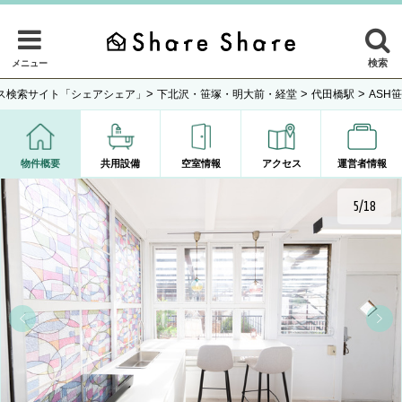
検索
メニュー
>
>
>
ス検索サイト「シェアシェア」
下北沢・笹塚・明大前・経堂
代田橋駅
ASH
物件概要
共用設備
空室情報
アクセス
運営者情報
6/18