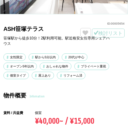
ID:
00005654
ASH笹塚テラス
検討リスト
笹塚駅から徒歩10分！2駅利用可能。駅近格安女性専用シェアハ
ウス
女性限定
駅から5分以内
20代が中心
オープン5年以内
おしゃれな物件
プライベート重視
個室タイプ
屋上あり
リフォーム済
物件概要
Infomation
賃料 / 共益費
個室
¥40,000~ / ¥15,000