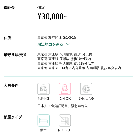
保証金
個室
¥30,000~
東京都 杉並区 和泉1-3-15
住所
周辺地図をみる
東京都 京王線 代田橋駅 徒歩5分以内
最寄り駅/交通
東京都 京王線 笹塚駅 徒歩10分以内
東京都 京王線 明大前駅 徒歩15分以内
東京都 東京メトロ丸ノ内分岐線 方南町駅 徒歩15分以内
入居条件
男性NG
女性OK
外国人NG
日本人：身分証明書、緊急連絡先
部屋タイプ
個室
ドミトリー