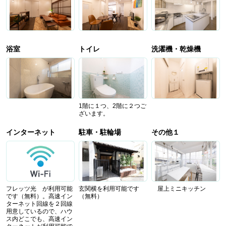
浴室
トイレ
洗濯機・乾燥機
1階に１つ、2階に２つご
ざいます。
インターネット
駐車・駐輪場
その他１
フレッツ光 が利用可能
玄関横を利用可能です
屋上ミニキッチン
です（無料）。高速イン
（無料）
ターネット回線を２回線
用意しているので、ハウ
ス内どこでも、高速イン