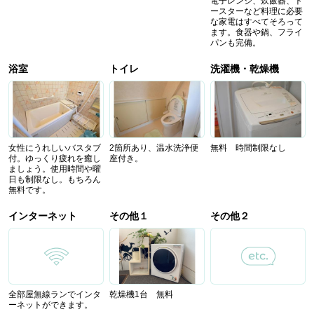
電子レンジ、炊飯器、ト
ースターなど料理に必要
な家電はすべてそろって
ます。食器や鍋、フライ
パンも完備。
浴室
トイレ
洗濯機・乾燥機
女性にうれしいバスタブ
2箇所あり、温水洗浄便
無料 時間制限なし
付。ゆっくり疲れを癒し
座付き。
ましょう。使用時間や曜
日も制限なし。もちろん
無料です。
インターネット
その他１
その他２
全部屋無線ランでインタ
乾燥機1台 無料
ーネットができます。