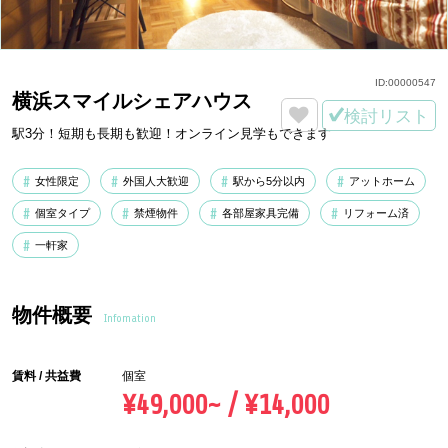
ID:
00000547
横浜スマイルシェアハウス
検討リスト
駅3分！短期も長期も歓迎！オンライン見学もできます
女性限定
外国人大歓迎
駅から5分以内
アットホーム
個室タイプ
禁煙物件
各部屋家具完備
リフォーム済
一軒家
物件概要
Infomation
賃料 / 共益費
個室
¥49,000~ / ¥14,000