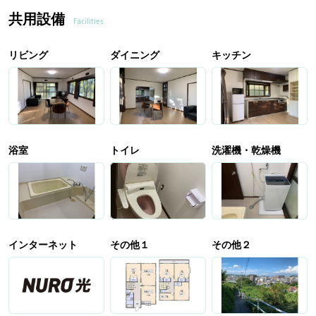
共用設備
Facilities
リビング
ダイニング
キッチン
浴室
トイレ
洗濯機・乾燥機
インターネット
その他１
その他２