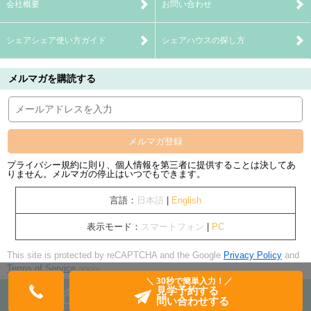
会社概要
お問い合わせ
シェアシェア使い方ガイド
シェアハウスの探し方
メルマガを購読する
メルマガ登録
プライバシー規約に則り、個人情報を第三者に提供することは決してあ
りません。メルマガの停止はいつでもできます。
言語：
日本語
|
English
表示モード：
スマートフォン
|
PC
This site is protected by reCAPTCHA and the Google
Privacy Policy
and
Terms of Service
apply.
＼ 30秒で簡単入力！／
見学予約する
問い合わせする
Copyright© banquets Inc. All Rights Reserved