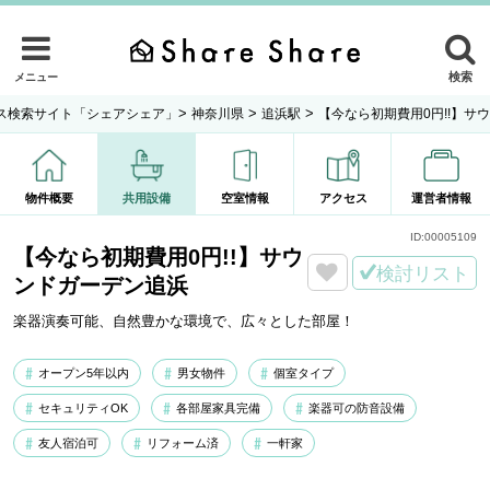
検索
メニュー
>
>
>
ス検索サイト「シェアシェア」
神奈川県
追浜駅
【今なら初期費用0円!!】サ
物件概要
共用設備
空室情報
アクセス
運営者情報
ID:
00005109
【今なら初期費用0円!!】サウ
検討リスト
ンドガーデン追浜
楽器演奏可能、自然豊かな環境で、広々とした部屋！
オープン5年以内
男女物件
個室タイプ
セキュリティOK
各部屋家具完備
楽器可の防音設備
友人宿泊可
リフォーム済
一軒家