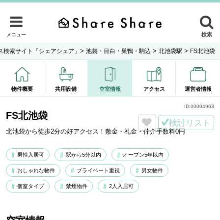
検索
メニュー
>
>
>
ス検索サイト「シェアシェア」
池袋・目白・巣鴨・駒込
北池袋駅
FS北池袋
物件概要
共用設備
空室情報
アクセス
運営者情報
ID:
00004963
FS北池袋
検討リスト
北池袋から徒歩2分の好アクセス！敷金・礼金・仲介手数料0円
男性入居可
駅から5分以内
オープン5年以内
おしゃれな物件
プライベート重視
男女物件
個室タイプ
禁煙物件
2人入居可