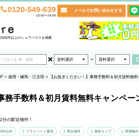
0120-549-639
メールでお問い合わせする
10:00〜19:00
2500件以上のシェアハウスを掲載
～
賃料選択
賃料選択
P
>
成増・練馬・江古田
>
【お急ぎください！】事務手数料＆初月賃料無料キャ
事務手数料＆初月賃料無料キャンペー
12分の駅近物件！
5年以内
プライベート重視
男女物件
個室タイプ
禁煙物件