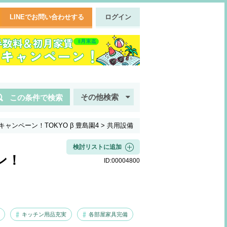
LINEでお問い合わせする
ログイン
その他検索
この条件で検索
ンペーン！TOKYO β 豊島園4
>
共用設備
検討リストに追加
ン！
ID:
00004800
キッチン用品充実
各部屋家具完備