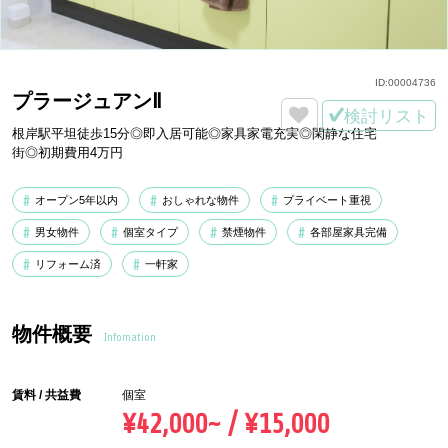
ID:
00004736
プラージュアンⅡ
検討リスト
根岸駅平坦徒歩15分◎即入居可能◎家具家電充実◎閑静な住宅
街◎初期費用4万円
オープン5年以内
おしゃれな物件
プライベート重視
男女物件
個室タイプ
禁煙物件
各部屋家具完備
リフォーム済
一軒家
物件概要
Infomation
賃料 / 共益費
個室
¥42,000~ / ¥15,000