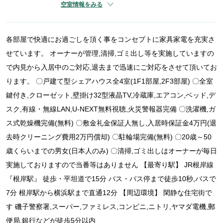
空室情報をみる
各部屋で快適にお過ごしを頂く事をコンセプトに家具家電を充実さ
せています。 オーナーが管理,清掃,ゴミ出し等を実施していますの
で内見から入居中のご対応,退去まで迅速にご対応をさせて頂いてお
ります。 〇戸建て型シェアハウス全4室(1F1部屋,2F3部屋) 〇全室
鍵付き,クローゼット,壁掛け32型液晶TV,冷蔵庫,エアコン,ベッド,デ
スク,有線・無線LAN,U-NEXT無料視聴,火災警報器完備 〇洗濯機,ガ
ス式乾燥機完備(無料) 〇敷金礼金保証人無し,入居時保証金4万円(退
去時クリーニング費用2万円償却) 〇駐輪場完備(無料) 〇20歳～50
歳くらいまでの男女(日本人のみ) 〇清掃,ゴミ出しはオーナーが毎日
実施しておりますので当番等はありません 【最寄り駅】 JR根岸線
『根岸駅』 徒歩・平坦道で15分 バス・バス停まで徒歩10秒,バスで
7分 根岸駅から横浜駅まで直通12分 【周辺環境】 閑静な住宅街で
す 磯子警察署,スーパー,ファミレス,コンビニ,ニトリ,ヤマダ電機,郵
便局,銀行などが徒歩5分以内