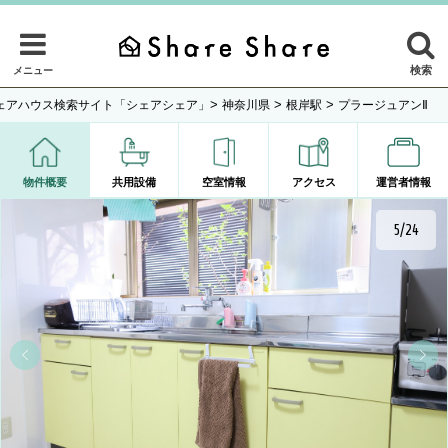
検索
メニュー
>
>
>
ェアハウス検索サイト「シェアシェア」
神奈川県
根岸駅
プラージュアンⅡ
物件概要
共用設備
空室情報
アクセス
運営者情報
5/24