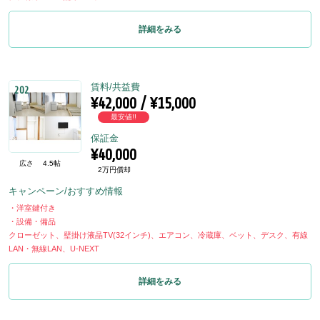
詳細をみる
賃料/共益費
202
¥42,000 / ¥15,000
最安値!!
保証金
¥40,000
広さ
4.5帖
2万円償却
キャンペーン/おすすめ情報
・洋室鍵付き
・設備・備品
クローゼット、壁掛け液晶TV(32インチ)、エアコン、冷蔵庫、ベット、デスク、有線
LAN・無線LAN、U-NEXT
詳細をみる