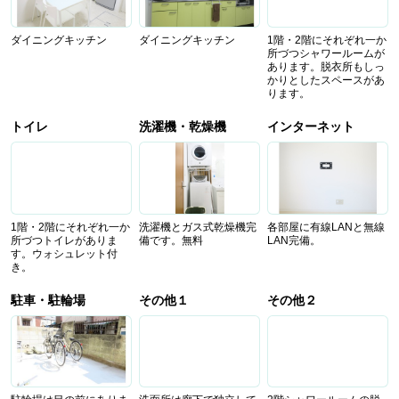
ダイニングキッチン
ダイニングキッチン
1階・2階にそれぞれ一か
所づつシャワールームが
あります。脱衣所もしっ
かりとしたスペースがあ
ります。
トイレ
洗濯機・乾燥機
インターネット
1階・2階にそれぞれ一か
洗濯機とガス式乾燥機完
各部屋に有線LANと無線
所づつトイレがありま
備です。無料
LAN完備。
す。ウォシュレット付
き。
駐車・駐輪場
その他１
その他２