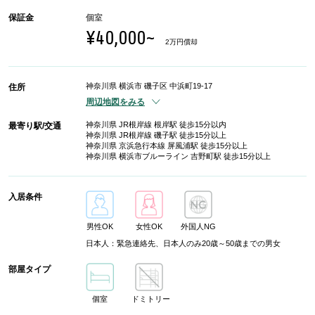
保証金
個室
¥40,000~
2万円償却
神奈川県 横浜市 磯子区 中浜町19-17
住所
周辺地図をみる
神奈川県 JR根岸線 根岸駅 徒歩15分以内
最寄り駅/交通
神奈川県 JR根岸線 磯子駅 徒歩15分以上
神奈川県 京浜急行本線 屏風浦駅 徒歩15分以上
神奈川県 横浜市ブルーライン 吉野町駅 徒歩15分以上
入居条件
男性OK
女性OK
外国人NG
日本人：緊急連絡先、日本人のみ20歳～50歳までの男女
部屋タイプ
個室
ドミトリー