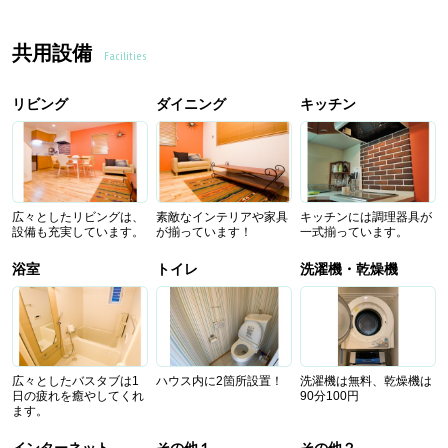
共用設備
Facilities
リビング
ダイニング
キッチン
広々としたリビングは、
素敵なインテリアや家具
キッチンには調理器具が
設備も充実しています。
が揃っています！
一式揃っています。
浴室
トイレ
洗濯機・乾燥機
広々としたバスタブは1
ハウス内に2箇所設置！
洗濯機は無料、乾燥機は
日の疲れを癒やしてくれ
90分100円
ます。