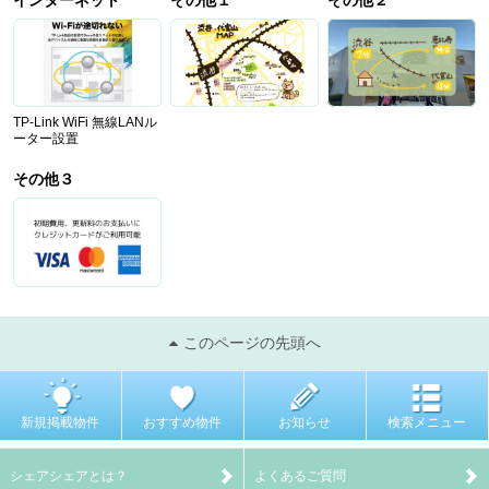
インターネット
その他１
その他２
TP-Link WiFi 無線LANル
ーター設置
その他３
このページの先頭へ
新規掲載物件
おすすめ物件
お知らせ
検索メニュー
シェアシェアとは？
よくあるご質問