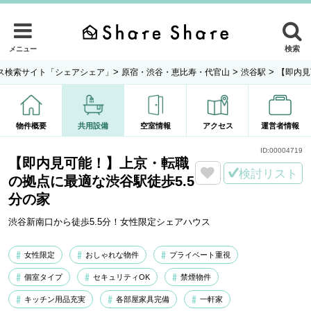
検索
メニュー
>
>
>
ス検索サイト「シェアシェア」
原宿・渋谷・恵比寿・代官山
渋谷駅
【即内見
物件概要
共用設備
空室情報
アクセス
運営者情報
ID:
00004719
【即内見可能！】上京・転職
検討リスト
の拠点に最適な渋谷駅徒歩5.5
分の家
渋谷新南口から徒歩5.5分！女性限定シェアハウス
女性限定
おしゃれな物件
プライベート重視
個室タイプ
セキュリティOK
禁煙物件
キッチン用品充実
各部屋家具完備
一軒家