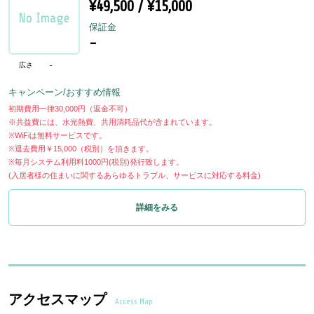
¥49,500 / ¥15,000
保証金
-
広さ
-
キャンペーン/おすすめ情報
初期費用一律30,000円（返金不可）
※共益費には、水光熱費、共用消耗品代が含まれています。
※WiFiは無料サービスです。
※退去費用￥15,000（税別）を頂きます。
※毎月システム利用料1000円(税別)発行致します。
(入居者様の住まいに関するあらゆるトラブル、サービスに対応する料金)
詳細をみる
アクセスマップ
Access Map