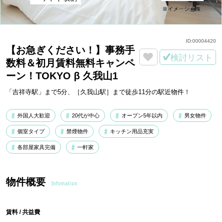
ID:
00004420
【お急ぎください！】事務手
検討リスト
数料＆初月賃料無料キャンペ
ーン！TOKYO β 久我山1
「吉祥寺駅」まで5分、［久我山駅］まで徒歩11分の駅近物件！
外国人大歓迎
20代が中心
オープン5年以内
男女物件
個室タイプ
禁煙物件
キッチン用品充実
各部屋家具完備
一軒家
物件概要
Infomation
賃料 / 共益費