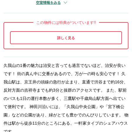
空室情報をみる
この物件には特典がついています!!
久我山の1番の魅力は治安と言っても過言でないほど、治安が良い
です！ 街の真ん中に交番があるので、万が一の時も安心です！ 久
我山駅は、京王井の頭線の急行が止まり、直通で渋谷まで約16分、
反対方面の吉祥寺までも約3分と抜群のアクセスです。 また、駅前
のバスも1日の運行本数が多く、三鷹駅や千歳烏山駅方面へ出てい
て便利です。 神田川沿いには、「久我山中央公園」や「宮下橋公
園」などの公園があり、緑がとても豊かでのんびりしています。 物
件は駅から徒歩11分のところにある、一軒家タイプのシェアハウス
です。