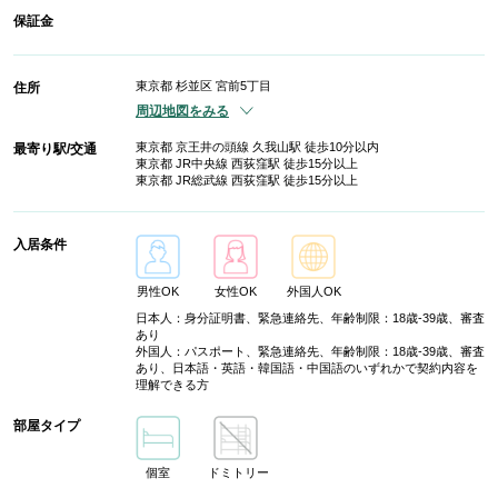
保証金
東京都 杉並区 宮前5丁目
住所
周辺地図をみる
東京都 京王井の頭線 久我山駅 徒歩10分以内
最寄り駅/交通
東京都 JR中央線 西荻窪駅 徒歩15分以上
東京都 JR総武線 西荻窪駅 徒歩15分以上
入居条件
男性OK
女性OK
外国人OK
日本人：身分証明書、緊急連絡先、年齢制限：18歳-39歳、審査
あり
外国人：パスポート、緊急連絡先、年齢制限：18歳-39歳、審査
あり、日本語・英語・韓国語・中国語のいずれかで契約内容を
理解できる方
部屋タイプ
個室
ドミトリー