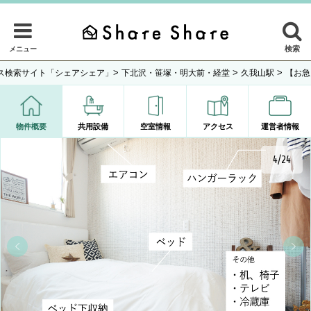
検索
メニュー
>
>
>
ス検索サイト「シェアシェア」
下北沢・笹塚・明大前・経堂
久我山駅
【お急
物件概要
共用設備
空室情報
アクセス
運営者情報
4/24