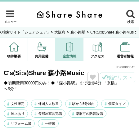
検索
メニュー
>
>
>
ス検索サイト「シェアシェア」
大阪府
森小路駅
C's(Si:s)Share 森小路Music
物件概要
共用設備
空室情報
アクセス
運営者情報
ID:
00003845
C's(Si:s)Share 森小路Music
検討リスト
◆初期費用30000円のみ！◆「森小路駅」まで徒歩4分 「京橋」
へ6分！
女性限定
外国人大歓迎
駅から5分以内
個室タイプ
屋上あり
各部屋家具完備
楽器可の防音設備
リフォーム済
一軒家