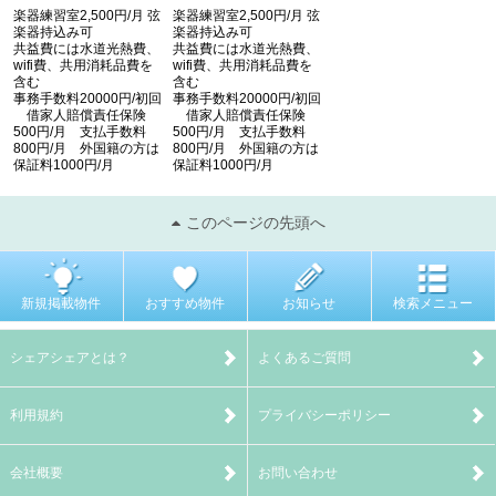
楽器練習室2,500円/月 弦
楽器練習室2,500円/月 弦
楽器持込み可
楽器持込み可
共益費には水道光熱費、
共益費には水道光熱費、
wifi費、共用消耗品費を
wifi費、共用消耗品費を
含む
含む
事務手数料20000円/初回
事務手数料20000円/初回
借家人賠償責任保険
借家人賠償責任保険
500円/月 支払手数料
500円/月 支払手数料
800円/月 外国籍の方は
800円/月 外国籍の方は
保証料1000円/月
保証料1000円/月
このページの先頭へ
新規掲載物件
おすすめ物件
お知らせ
検索メニュー
シェアシェアとは？
よくあるご質問
利用規約
プライバシーポリシー
会社概要
お問い合わせ