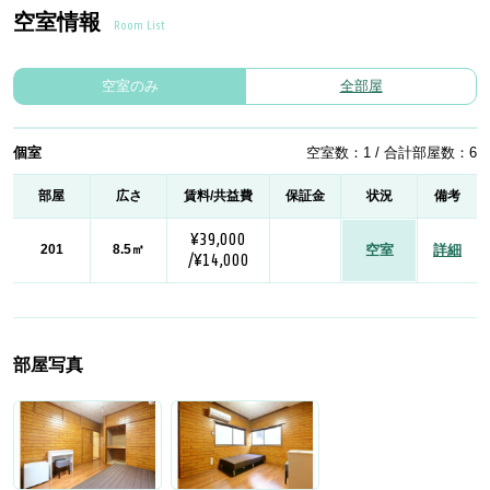
空室情報
Room List
空室のみ
全部屋
個室
空室数：1 / 合計部屋数：6
部屋
広さ
賃料/共益費
保証金
状況
備考
¥39,000
201
8.5㎡
空室
詳細
/¥14,000
部屋写真