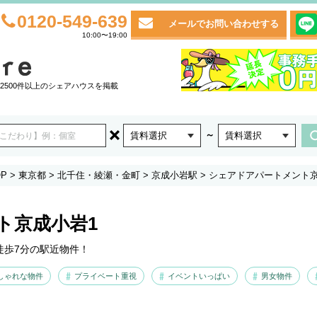
0120-549-639
メールでお問い合わせする
10:00〜19:00
2500件以上のシェアハウスを掲載
～
賃料選択
賃料選択
P
>
東京都
>
北千住・綾瀬・金町
>
京成小岩駅
>
シェアドアパートメント京
ト京成小岩1
徒歩7分の駅近物件！
しゃれな物件
プライベート重視
イベントいっぱい
男女物件