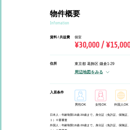
物件概要
Infomation
賃料 / 共益費
個室
¥30,000 / ¥15,00
住所
東京都 葛飾区 鎌倉1-29
周辺地図をみる
入居条件
男性OK
女性OK
外国人OK
日本人：年齢制限18歳-39歳まで。身分証（免許証、保険証
ト）※要審査
外国人：年齢制限18歳-39歳まで。身分証（免許証、保険証