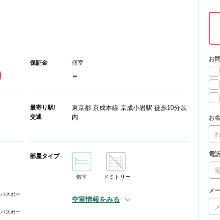
お
保証金
個室
0
-
最寄り駅/
東京都 京成本線 京成小岩駅 徒歩10分以
交通
内
お
電
部屋タイプ
個室
ドミトリー
メ
、パスポー
空室情報をみる
、パスポー