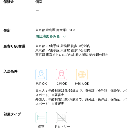
保証金
個室
-
東京都 豊島区 南大塚1-31-8
住所
周辺地図をみる
東京都 JR山手線 巣鴨駅 徒歩10分以内
最寄り駅/交通
東京都 JR山手線 大塚駅 徒歩15分以内
東京都 東京メトロ丸ノ内線 新大塚駅 徒歩15分以内
入居条件
男性OK
女性OK
外国人OK
日本人：年齢制限18歳-39歳まで。身分証（免許証、保険証、パ
スポート）※要審査
外国人：年齢制限18歳-39歳まで。身分証（免許証、保険証、パ
スポート）※要審査
部屋タイプ
個室
ドミトリー