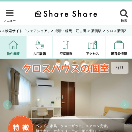
検索
メニュー
>
>
>
ウス検索サイト「シェアシェア」
成増・練馬・江古田
巣鴨駅
クロス巣鴨2
物件概要
共用設備
空室情報
アクセス
運営者情報
4/23