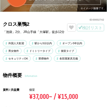
ID:
00002742
クロス巣鴨2
検討リスト
「池袋」2分、JR山手線「大塚駅」徒歩12分
外国人大歓迎
駅から5分以内
オープン5年以内
男女物件
ドミトリータイプ
個室タイプ
セキュリティOK
禁煙物件
各部屋家具完備
物件概要
Infomation
賃料 / 共益費
個室
¥37,000~ / ¥15,000