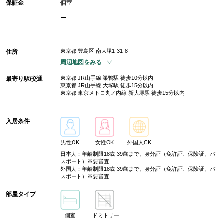
保証金
個室
-
東京都 豊島区 南大塚1-31-8
住所
周辺地図をみる
東京都 JR山手線 巣鴨駅 徒歩10分以内
最寄り駅/交通
東京都 JR山手線 大塚駅 徒歩15分以内
東京都 東京メトロ丸ノ内線 新大塚駅 徒歩15分以内
入居条件
男性OK
女性OK
外国人OK
日本人：年齢制限18歳-39歳まで。身分証（免許証、保険証、パ
スポート）※要審査
外国人：年齢制限18歳-39歳まで。身分証（免許証、保険証、パ
スポート）※要審査
部屋タイプ
個室
ドミトリー