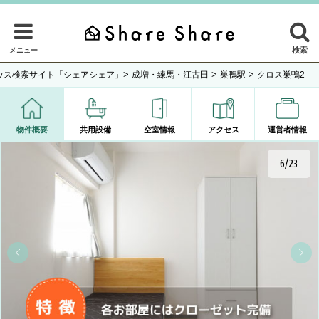
検索
メニュー
>
>
>
ウス検索サイト「シェアシェア」
成増・練馬・江古田
巣鴨駅
クロス巣鴨2
物件概要
共用設備
空室情報
アクセス
運営者情報
6/23