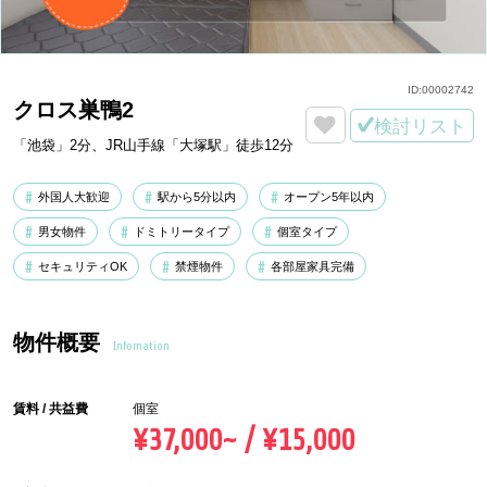
ID:
00002742
クロス巣鴨2
検討リスト
「池袋」2分、JR山手線「大塚駅」徒歩12分
外国人大歓迎
駅から5分以内
オープン5年以内
男女物件
ドミトリータイプ
個室タイプ
セキュリティOK
禁煙物件
各部屋家具完備
物件概要
Infomation
賃料 / 共益費
個室
¥37,000~ / ¥15,000