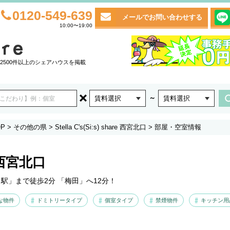
0120-549-639
メールでお問い合わせする
10:00〜19:00
2500件以上のシェアハウスを掲載
～
賃料選択
賃料選択
P
>
その他の県
>
Stella C's(Si:s) share 西宮北口
>
部屋・空室情報
re 西宮北口
口駅」まで徒歩2分 「梅田」へ12分！
な物件
ドミトリータイプ
個室タイプ
禁煙物件
キッチン用