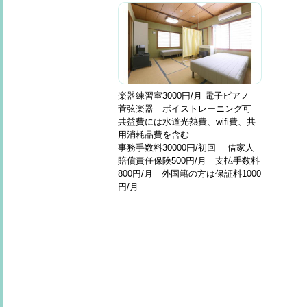
楽器練習室3000円/月 電子ピアノ
菅弦楽器 ボイストレーニング可
共益費には水道光熱費、wifi費、共
用消耗品費を含む
事務手数料30000円/初回 借家人
賠償責任保険500円/月 支払手数料
800円/月 外国籍の方は保証料1000
円/月