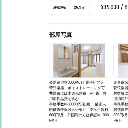
¥35,000 / ¥
SN204a
26.9㎡
部屋写真
楽器練習室3000円/月 電子ピアノ
楽器練習
菅弦楽器 ボイストレーニング可
菅弦楽
共益費には水道光熱費、wifi費、共
共益費に
用消耗品費を含む
用消耗
事務手数料30000円/初回 借家人
事務手数
賠償責任保険500円/月 支払手数料
賠償責任
800円/月 外国籍の方は保証料1000
800円
円/月
円/月