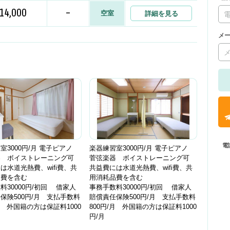
14,000
-
空室
詳細を見る
メ
電
室3000円/月 電子ピアノ
楽器練習室3000円/月 電子ピアノ
器 ボイストレーニング可
菅弦楽器 ボイストレーニング可
は水道光熱費、wifi費、共
共益費には水道光熱費、wifi費、共
品費を含む
用消耗品費を含む
料30000円/初回 借家人
事務手数料30000円/初回 借家人
保険500円/月 支払手数料
賠償責任保険500円/月 支払手数料
/月 外国籍の方は保証料1000
800円/月 外国籍の方は保証料1000
円/月