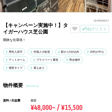
ID:
00000017
【キャンペーン実施中！】タ
検討リスト
イガーハウス芝公園
閑静な住環境！
男性入居可
外国人大歓迎
駅から5分以内
20代が中心
アットホーム
プライベート重視
男女物件
個室タイプ
屋上あり
物件概要
Infomation
賃料 / 共益費
個室
¥48,000~ / ¥15,500