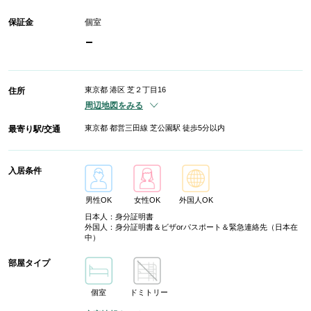
保証金
個室
-
東京都 港区 芝２丁目16
住所
周辺地図をみる
東京都 都営三田線 芝公園駅 徒歩5分以内
最寄り駅/交通
入居条件
男性OK
女性OK
外国人OK
日本人：身分証明書
外国人：身分証明書＆ビザorパスポート＆緊急連絡先（日本在
中）
部屋タイプ
個室
ドミトリー