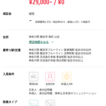
¥29,000~ / ¥0
保証金
個室
-
初期費用1.5万／保証料30％（最低1.2万）※相談可
神奈川県 横浜市 南区 山谷
住所
周辺地図をみる
神奈川県 横浜市ブルーライン 阪東橋駅 徒歩10分以内
最寄り駅/交通
神奈川県 横浜市ブルーライン 吉野町駅 徒歩15分以内
神奈川県 京浜急行本線 黄金町駅 徒歩15分以上
神奈川県 京浜急行本線 南太田駅 徒歩15分以上
入居条件
男性NG
女性OK
外国人OK
日本人：身分証明書
外国人：身分証明書、簡単な日本語のコミュニケーション
部屋タイプ