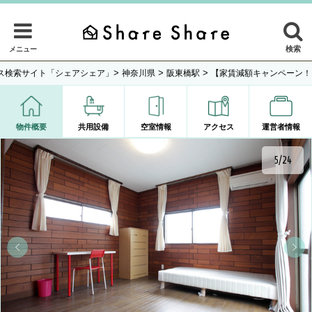
検索
メニュー
>
>
>
ス検索サイト「シェアシェア」
神奈川県
阪東橋駅
【家賃減額キャンペーン！
物件概要
共用設備
空室情報
アクセス
運営者情報
5/24