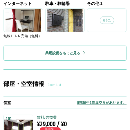
インターネット
駐車・駐輪場
その他１
無線ＬＡＮ完備（無料）
共用設備をもっと見る
部屋・空室情報
Room List
個室
5部屋中1部屋空きがあります。
賃料/共益費
101
¥29,000 / ¥0
最安値!!