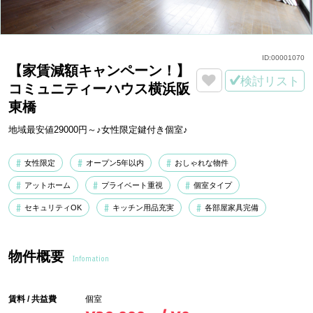
ID:
00001070
【家賃減額キャンペーン！】
検討リスト
コミュニティーハウス横浜阪
東橋
地域最安値29000円～♪女性限定鍵付き個室♪
女性限定
オープン5年以内
おしゃれな物件
アットホーム
プライベート重視
個室タイプ
セキュリティOK
キッチン用品充実
各部屋家具完備
物件概要
Infomation
賃料 / 共益費
個室