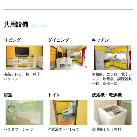
共用設備
Facilities
リビング
ダイニング
キッチン
液晶テレビ、机、椅子、
冷蔵庫、コンロ、電子レ
パソコン
ンジ、炊飯器、調理器具
一式、食器一式
浴室
トイレ
洗濯機・乾燥機
バスタブ、シャワー
洋式温水トイレ2つ
洗濯機１台（無料）