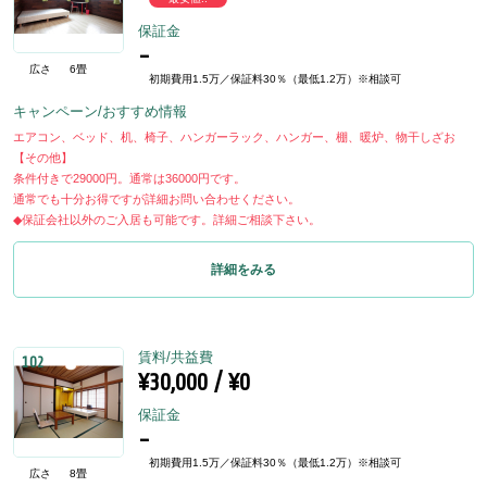
保証金
-
広さ
6畳
初期費用1.5万／保証料30％（最低1.2万）※相談可
キャンペーン/おすすめ情報
エアコン、ベッド、机、椅子、ハンガーラック、ハンガー、棚、暖炉、物干しざお
【その他】
条件付きで29000円。通常は36000円です。
通常でも十分お得ですが詳細お問い合わせください。
◆保証会社以外のご入居も可能です。詳細ご相談下さい。
詳細をみる
賃料/共益費
102
¥30,000 / ¥0
保証金
-
初期費用1.5万／保証料30％（最低1.2万）※相談可
広さ
8畳