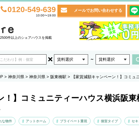
0120-549-639
メールでお問い合わせする
10:00〜19:00
2500件以上のシェアハウスを掲載
～
賃料選択
賃料選択
P
>
神奈川県
>
神奈川県
>
阪東橋駅
>
【家賃減額キャンペーン！】コミュ
ン！】コミュニティーハウス横浜阪東
♪
れな物件
アットホーム
プライベート重視
個室タイプ
セキ