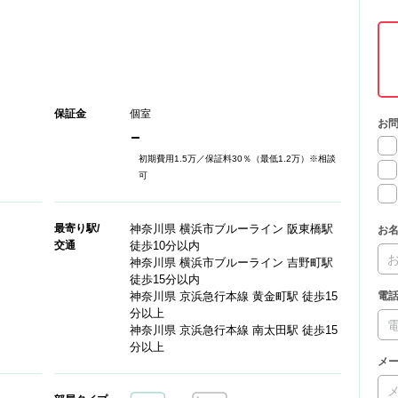
保証金
個室
お
-
初期費用1.5万／保証料30％（最低1.2万）※相談
可
最寄り駅/
神奈川県 横浜市ブルーライン 阪東橋駅
お
交通
徒歩10分以内
神奈川県 横浜市ブルーライン 吉野町駅
徒歩15分以内
神奈川県 京浜急行本線 黄金町駅 徒歩15
電
分以上
神奈川県 京浜急行本線 南太田駅 徒歩15
分以上
メ