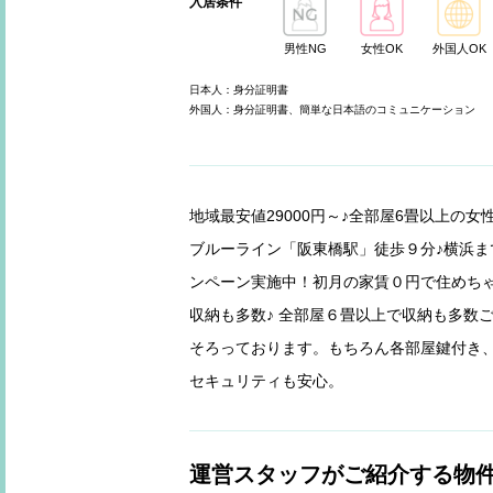
入居条件
男性NG
女性OK
外国人OK
日本人：身分証明書
外国人：身分証明書、簡単な日本語のコミュニケーション
地域最安値29000円～♪全部屋6畳以上の
ブルーライン「阪東橋駅」徒歩９分♪横浜
ンペーン実施中！初月の家賃０円で住めちゃ
収納も多数♪ 全部屋６畳以上で収納も多数
そろっております。もちろん各部屋鍵付き
セキュリティも安心。
運営スタッフがご紹介する物