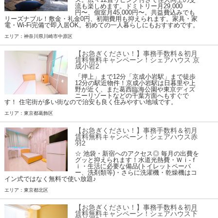
流も楽しめます。ドミトリー月29,000
円〜、個室月45,000円〜。共益費込みでも
リーズナブル！敷金・礼金0円、初期費用も抑えられます。家具・家
電・Wi-Fi完備で即入居OK。初めての一人暮らしにもおすすめです。
エリア：神奈川県川崎市中原区
【お急ぎください！】事務手数料＆初月
賃料無料キャンペーン！シェアハウス 京
成小岩2
「押上」まで12分「京成小岩駅」まで徒歩
12分の駅近物件！京成小岩駅は日暮里や上
野が近く、また葛西臨海公園や東京ディズ
ニーリゾートなどの千葉方面へもすぐで
す！ 住宅街が多い街なので治安も良く住みやすい地域です。
エリア：東京都葛飾区
【お急ぎください！】事務手数料＆初月
賃料無料キャンペーン！シェアハウス赤
羽2
☆ 池袋・新宿へのアクセス◎ 毎月の出費を
グッと抑えられます！水道光熱費・Ｗｉ-ｆ
ｉ・生活に必要な備品(トイレットペーパ
ー、洗剤類等)・さらに洗濯機・乾燥機はコ
イン式ではなく無料で使い放題♪
エリア：東京都北区
【お急ぎください！】事務手数料＆初月
賃料無料キャンペーン！シェアハウス下