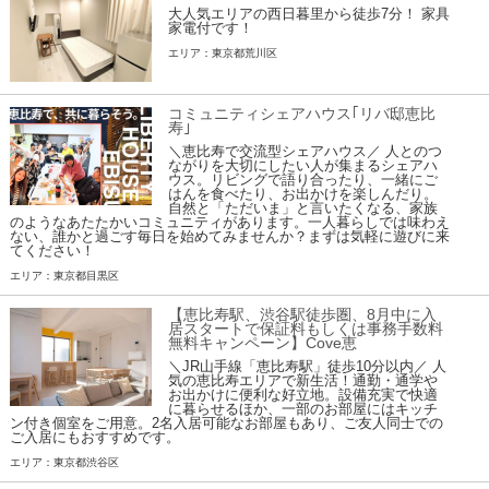
大人気エリアの西日暮里から徒歩7分！ 家具
家電付です！
エリア：東京都荒川区
コミュニティシェアハウス｢リバ邸恵比
寿｣
＼恵比寿で交流型シェアハウス／ 人とのつ
ながりを大切にしたい人が集まるシェアハ
ウス。リビングで語り合ったり、一緒にご
はんを食べたり、お出かけを楽しんだり。
自然と「ただいま」と言いたくなる、家族
のようなあたたかいコミュニティがあります。一人暮らしでは味わえ
ない、誰かと過ごす毎日を始めてみませんか？まずは気軽に遊びに来
てください！
エリア：東京都目黒区
【恵比寿駅、渋谷駅徒歩圏、8月中に入
居スタートで保証料もしくは事務手数料
無料キャンペーン】Cove恵
＼JR山手線「恵比寿駅」徒歩10分以内／ 人
気の恵比寿エリアで新生活！通勤・通学や
お出かけに便利な好立地。設備充実で快適
に暮らせるほか、一部のお部屋にはキッチ
ン付き個室をご用意。2名入居可能なお部屋もあり、ご友人同士での
ご入居にもおすすめです。
エリア：東京都渋谷区