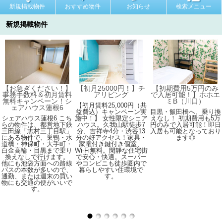
新規掲載物件
おすすめ物件
お知らせ
検索メニュー
新規掲載物件
【お急ぎください！】
【初月25000円！】チ
【初期費用5万円のみ
事務手数料＆初月賃料
アリビング
で入居可能！】ホホエ
無料キャンペーン！シ
ミB（川口）
【初月賃料25,000円（共
ェアハウス蓮根6
益費込）キャンペーン実
目黒・飯田橋へ、乗り換
シェアハウス蓮根6 こち
施中！】 女性限定シェア
えなし！ 初期費用も5万
らの物件は、都営地下鉄
ハウス。久我山駅徒歩7
円のみで入居可能！即日
三田線「志村三丁目駅」
分、吉祥寺4分・渋谷13
入居も可能となっており
にある物件で、巣鴨・水
分の好アクセス！家具・
ます◎
道橋・神保町・大手町・
家電付き鍵付き個室、
白金高輪・目黒まで乗り
Wi-Fi無料。閑静な住宅街
換えなしで行けます。
で安心・快適。スーパー
他にも池袋方面への路線
やコンビニも徒歩圏内で
バスの本数が多いので、
暮らしやすい住環境で
通勤、または週末の買い
す。
物にも交通の便がいいで
す。