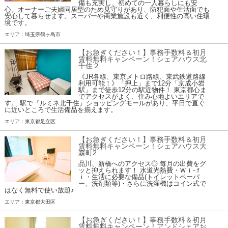
備も充実し、初めての一人暮らしにも安
心。オーナーご夫婦同居型のため見守りがあり、防犯面や生活面でも
安心して暮らせます。スーパーや商業施設も近く、利便性の高い住環
境です。
エリア：埼玉県鶴ヶ島市
【お急ぎください！】事務手数料＆初月
賃料無料キャンペーン！シェアハウス北
千住２
《JR各線、東京メトロ路線、東武鉄道路線
利用可能！》「押上」まで12分「京成小岩
駅」まで徒歩12分の駅近物件！ 東京都心ま
でアクセスがよく、住み心地よいエリアで
す。 駅で『ルミネ北千住』ショッピングモールがあり、平日で直ぐ
に近いところで生活備品を揃えます。
エリア：東京都足立区
【お急ぎください！】事務手数料＆初月
賃料無料キャンペーン！シェアハウス大
森町2
品川、新橋へのアクセス◎ 毎月の出費をグ
ッと抑えられます！ 水道光熱費・Ｗｉ-ｆ
ｉ・生活に必要な備品(トイレットペーパ
ー、洗剤類等)・さらに洗濯機はコイン式で
はなく無料で使い放題♪
エリア：東京都大田区
【お急ぎください！】事務手数料＆初月
賃料無料キャンペーン！アンドシェアお