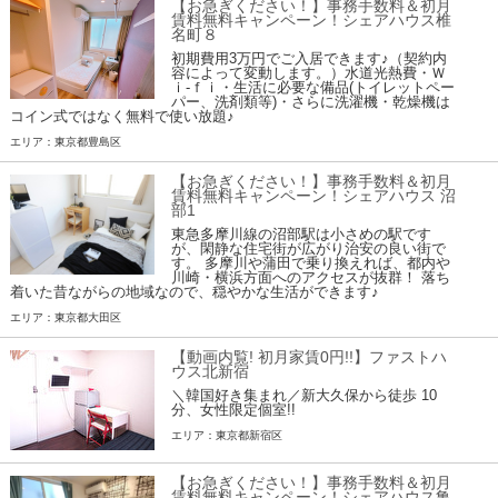
【お急ぎください！】事務手数料＆初月
賃料無料キャンペーン！シェアハウス椎
名町８
初期費用3万円でご入居できます♪（契約内
容によって変動します。）水道光熱費・Ｗ
ｉ-ｆｉ・生活に必要な備品(トイレットペー
パー、洗剤類等)・さらに洗濯機・乾燥機は
コイン式ではなく無料で使い放題♪
エリア：東京都豊島区
【お急ぎください！】事務手数料＆初月
賃料無料キャンペーン！シェアハウス 沼
部1
東急多摩川線の沼部駅は小さめの駅です
が、閑静な住宅街が広がり治安の良い街で
す。 多摩川や蒲田で乗り換えれば、都内や
川崎・横浜方面へのアクセスが抜群！ 落ち
着いた昔ながらの地域なので、穏やかな生活ができます♪
エリア：東京都大田区
【動画内覧! 初月家賃0円!!】ファストハ
ウス北新宿
＼韓国好き集まれ／新大久保から徒歩 10
分、女性限定個室!!
エリア：東京都新宿区
【お急ぎください！】事務手数料＆初月
賃料無料キャンペーン！シェアハウス亀