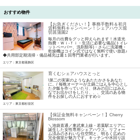
おすすめ物件
【お急ぎください！】事務手数料＆初月
賃料無料キャンペーン！シェアハウス堀
切菖蒲園2
毎月の出費をグッと抑えられます！水道光
熱費・Ｗｉ-ｆｉ・生活に必要な備品(トイレ
ットペーパー、洗剤類等)・さらに洗濯機・
乾燥機はコイン式ではなく無料で使い放題♪
◆共用部定期清掃・備品補充は週１回専門業者が行います。
エリア：東京都葛飾区
育くむシェアハウスとっと
\第二の実家のようなあたたかさをあなた
に。/ 毎晩オーナーが土鍋ごはんを中心とし
た夕飯を作っていたり、休みの日にはみん
なでお出かけをしたり、、、交流のある物
件をお探しの人におすすめ☆
エリア：東京都杉並区
【保証金無料キャンペーン！】Cherry
Blossom
＼池袋直通／東武東上線・若葉駅エリアに
誕生した女性専用シェアハウス。リフォー
ム済みのきれいな住空間と、明るく広めの
完全個室が魅力です。キッチンや水回り設