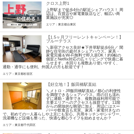
クロス上野1
上野駅まで徒歩4分の駅近シェアハウス！ 周
辺は、百貨店や家電量販店など、幅広い商
業施設が充実◎
エリア：東京都台東区
【1.5ヶ月フリーレントキャンペーン！】
ブルーテラス
＼新宿アクセス良好★下井草駅徒歩6分／ 閑
静な住宅街の庭付きシェアハウス。家具・
家電完備＆Wi-Fi無料で即入居OK！約6帖の
個室とNetflix対応の広々リビングで快適に暮
らせます。水回りも複数あり使いやすく、
通勤・通学にも便利。外国人の方も歓迎です！
エリア：東京都杉並区
【好立地！】飯田橋駅直結
＼メトロ・JR飯田橋駅直結／都心の利便性
を満喫できるシェアハウス。雨の日も濡れ
ずに通勤・通学でき、複数路線利用可能で
主要エリアへのアクセスも抜群です。11階
からの開放的な眺望に加え、周辺にはスー
パーや飲食店も充実。家具・家電付きなの
で、初めての一人暮らしや上京にも安心。共用キッチンやシャワー、
洗濯機など設備も整った、快適な都心ライフを始めませんか？
エリア：東京都千代田区