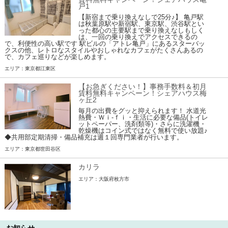
戸1
【新宿まで乗り換えなしで25分♪】 亀戸駅
は秋葉原駅や新宿駅、東京駅、渋谷駅とい
った都心の主要駅まで乗り換えなしもしく
は、一回の乗り換えでアクセスできるの
で、利便性の高い駅です 駅ビルの「アトレ亀戸」にあるスターバッ
クスの他、レトロなスタイルやおしゃれなカフェがたくさんあるの
で、カフェ巡りなどが楽しめます。
エリア：東京都江東区
【お急ぎください！】事務手数料＆初月
賃料無料キャンペーン！シェアハウス梅
ヶ丘2
毎月の出費をグッと抑えられます！ 水道光
熱費・Ｗｉ-ｆｉ・生活に必要な備品(トイレ
ットペーパー、洗剤類等)・さらに洗濯機・
乾燥機はコイン式ではなく無料で使い放題♪
◆共用部定期清掃・備品補充は週１回専門業者が行います。
エリア：東京都世田谷区
カリラ
エリア：大阪府枚方市