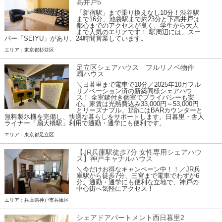
高井戸5
「新宿駅」まで乗り換えなし10分！渋谷駅
まで16分、池袋駅まで約23分と下高井戸は
都心までのアクセスが良く、学生から大人
まで人気のエリアです！ 駅周辺には、スー
パー「SEIYU」があり、24時間営業しています。
エリア：東京都杉並区
足立区シェアハウス フルリノベ物件
扇ハウス
＼日暮里まで電車で10分／2025年10月フル
リノベーション済の新築同様シェアハウ
ス！ 全室鍵付き個室でプライバシーも安
心。家賃は光熱費込み33,000円～53,000円
とリーズナブル。1階にはBARカウンターと
無料製氷機を完備し、快適な暮らしをサポートします。日暮里・舎人
ライナー「扇大橋駅」利用で通勤・通学にも便利です。
エリア：東京都足立区
【JR兵庫駅徒歩7分 女性専用シェアハウ
ス】神戸キャナルハウス
＼今だけお得なキャンペーン中！！／JR兵
庫駅から徒歩7分、三宮まで電車でわずか6
分。通勤・通学にも便利な立地で、神戸の
中心街へ気軽にアクセス！
エリア：兵庫県神戸市兵庫区
シェアドアパートメント西日暮里2