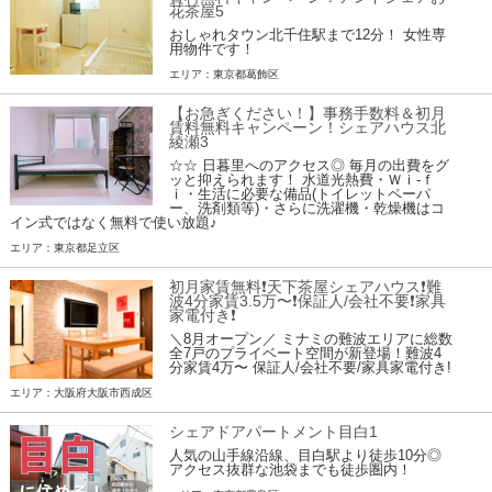
花茶屋5
おしゃれタウン北千住駅まで12分！ 女性専
用物件です！
エリア：東京都葛飾区
【お急ぎください！】事務手数料＆初月
賃料無料キャンペーン！シェアハウス北
綾瀬3
☆☆ 日暮里へのアクセス◎ 毎月の出費をグ
ッと抑えられます！ 水道光熱費・Ｗｉ-ｆ
ｉ・生活に必要な備品(トイレットペーパ
ー、洗剤類等)・さらに洗濯機・乾燥機はコ
イン式ではなく無料で使い放題♪
エリア：東京都足立区
初月家賃無料❗️天下茶屋シェアハウス❗️難
波4分家賃3.5万〜❗️保証人/会社不要❗️家具
家電付き❗
＼8月オープン／ ミナミの難波エリアに総数
全7戸のプライベート空間が新登場！難波4
分家賃4万〜 保証人/会社不要/家具家電付き!
エリア：大阪府大阪市西成区
シェアドアパートメント目白1
人気の山手線沿線、目白駅より徒歩10分◎
アクセス抜群な池袋までも徒歩圏内！