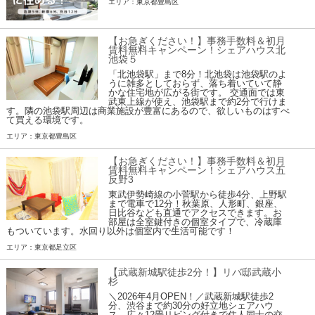
エリア：東京都豊島区
【お急ぎください！】事務手数料＆初月
賃料無料キャンペーン！シェアハウス北
池袋５
「北池袋駅」まで8分！北池袋は池袋駅のよ
うに雑多としておらず、落ち着いていて静
かな住宅地が広がる街です。 交通面では東
武東上線が使え、池袋駅まで約2分で行けま
す。隣の池袋駅周辺は商業施設が豊富にあるので、欲しいものはすべ
て買える環境です。
エリア：東京都豊島区
【お急ぎください！】事務手数料＆初月
賃料無料キャンペーン！シェアハウス五
反野3
東武伊勢崎線の小菅駅から徒歩4分、上野駅
まで電車で12分！秋葉原、人形町、銀座、
日比谷なども直通でアクセスできます。お
部屋は全室鍵付きの個室タイプで、冷蔵庫
もついています。水回り以外は個室内で生活可能です！
エリア：東京都足立区
【武蔵新城駅徒歩2分！】リバ邸武蔵小
杉
＼2026年4月OPEN！／武蔵新城駅徒歩2
分、渋谷まで約30分の好立地シェアハウ
ス。広々12畳リビング付きで住人同士の交